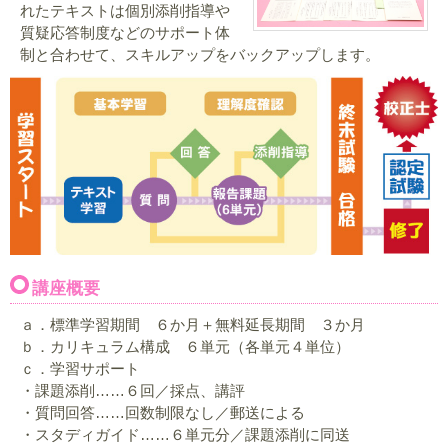
れたテキストは個別添削指導や
質疑応答制度などのサポート体
制と合わせて、スキルアップをバックアップします。
講座概要
ａ．標準学習期間 ６か月＋無料延長期間 ３か月
ｂ．カリキュラム構成 ６単元（各単元４単位）
ｃ．学習サポート
・課題添削……６回／採点、講評
・質問回答……回数制限なし／郵送による
・スタディガイド……６単元分／課題添削に同送