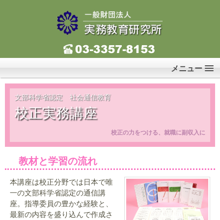
メニュー
文部科学省認定 社会通信教育
校正実務講座
校正の力をつける、就職に副収入に
教材と学習の流れ
本講座は校正分野では日本で唯
一の文部科学省認定の通信講
座。指導委員の豊かな経験と、
最新の内容を盛り込んで作成さ