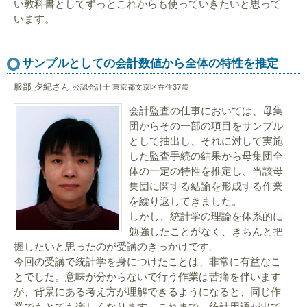
い教科書としてずっとこれからも使っていきたいと思って
います。
サンプルとしての会計数値から全体の特性を推定
服部 夕紀さん
公認会計士 東京都文京区在住37歳
会計監査の仕事においては、母集
団からその一部の項目をサンプル
として抽出し、それに対して実施
した監査手続の結果から母集団全
体の一定の特性を推定し、当該母
集団に関する結論を形成する作業
を繰り返してきました。
しかし、統計学の理論を体系的に
勉強したことがなく、きちんと把
握したいと思ったのが受講のきっかけです。
今回の受講で統計学を身につけたことは、非常に有益なこ
とでした。意味が分からないで行う作業は苦痛を伴います
が、背景にある考え方が理解できるようになると、同じ作
業でもとても楽しくなります。これまで、統計用語が出て