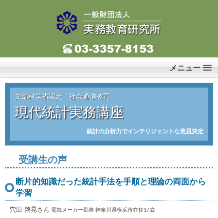
メニュー
文部科学省認定 社会通信教育
現代統計実務講座
統計の分析力でインテリジェントな意思決定
受講生の声
断片的知識だった統計手法を手順と理論の両面から
学習
穴田 啓晃さん
電気メーカー勤務 神奈川県横浜市在住37歳