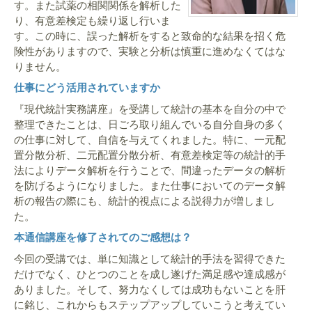
す。また試薬の相関関係を解析した
り、有意差検定も繰り返し行いま
す。この時に、誤った解析をすると致命的な結果を招く危
険性がありますので、実験と分析は慎重に進めなくてはな
りません。
仕事にどう活用されていますか
『現代統計実務講座』を受講して統計の基本を自分の中で
整理できたことは、日ごろ取り組んでいる自分自身の多く
の仕事に対して、自信を与えてくれました。特に、一元配
置分散分析、二元配置分散分析、有意差検定等の統計的手
法によりデータ解析を行うことで、間違ったデータの解析
を防げるようになりました。また仕事においてのデータ解
析の報告の際にも、統計的視点による説得力が増しまし
た。
本通信講座を修了されてのご感想は？
今回の受講では、単に知識として統計的手法を習得できた
だけでなく、ひとつのことを成し遂げた満足感や達成感が
ありました。そして、努力なくしては成功もないことを肝
に銘じ、これからもステップアップしていこうと考えてい