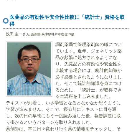
医薬品の有効性や安全性比較に「統計士」資格を取
得
浅田 圭一さん
薬剤師 兵庫県神戸市在住39歳
調剤薬局で管理薬剤師の職につい
ています。近年、ジェネリック薬
品が頻繁に処方されるようにな
り、先発品との有効性や安全性を
比較する場合には、統計的知識が
必ず必要とされるようになりまし
た。そこで統計的知識を身につけ
るために、「統計士」が取得でき
る本講座を申し込みました。
テキストが到着し、いざ学習となるとなかなか思うように
学習が進みません。そこで、寝る前にテキストに目を通
し、次の日の早朝にもう一度読み返した後、報告課題に取
り掛かるというパターンを取り入れました。
薬剤師は、常に日々変わり行く薬の情報をチェックし、そ