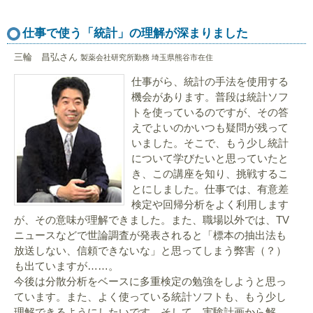
仕事で使う「統計」の理解が深まりました
三輪 昌弘さん
製薬会社研究所勤務 埼玉県熊谷市在住
仕事がら、統計の手法を使用する
機会があります。普段は統計ソフ
トを使っているのですが、その答
えでよいのかいつも疑問が残って
いました。そこで、もう少し統計
について学びたいと思っていたと
き、この講座を知り、挑戦するこ
とにしました。仕事では、有意差
検定や回帰分析をよく利用します
が、その意味が理解できました。また、職場以外では、TV
ニュースなどで世論調査が発表されると「標本の抽出法も
放送しない、信頼できないな」と思ってしまう弊害（？）
も出ていますが……。
今後は分散分析をベースに多重検定の勉強をしようと思っ
ています。また、よく使っている統計ソフトも、もう少し
理解できるようにしたいです。そして、実験計画から解