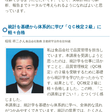
析、報告までトータルで考えられるようになればよいと思
っています。
統計を基礎から体系的に学び「ＱＣ検定２級」に
軽々合格
稲垣 祥二さん
食品会社勤務 京都府宇治市在住50歳
私は食品会社で品質管理を担当し
ています。本講座を受講しようと
思ったのは、統計学を仕事に活か
すことと、品質管理検定（QC検
定）の２級を受験するために基礎
から統計学を学びたかったからで
す。結果として、QC検定２級に
軽々合格しました。この時、「こ
の講座はすごい！」とつくづく感
じました。
本講座は、統計学を基礎から体系的に学べ、全体的な流れ
がつかみやすくできています。統計の世界では、たくさん