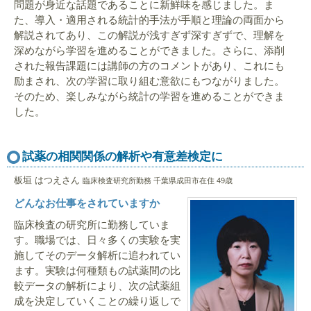
問題が身近な話題であることに新鮮味を感じました。ま
た、導入・適用される統計的手法が手順と理論の両面から
解説されてあり、この解説が浅すぎず深すぎずで、理解を
深めながら学習を進めることができました。さらに、添削
された報告課題には講師の方のコメントがあり、これにも
励まされ、次の学習に取り組む意欲にもつながりました。
そのため、楽しみながら統計の学習を進めることができま
した。
試薬の相関関係の解析や有意差検定に
板垣 はつえさん
臨床検査研究所勤務 千葉県成田市在住 49歳
どんなお仕事をされていますか
臨床検査の研究所に勤務していま
す。職場では、日々多くの実験を実
施してそのデータ解析に追われてい
ます。実験は何種類もの試薬間の比
較データの解析により、次の試薬組
成を決定していくことの繰り返しで