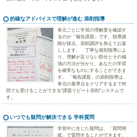
的確なアドバイスで理解が進む 添削指導
単元ごとに学習の理解度を確認す
るのが「報告課題」です。指導講
師が採点、添削講評を加えてお返
しします。 丁寧な個別指導によ
り、理解が足りない部分とその補
強の方法が分かり、あなたの学習
を確実なものにすることができま
す。 「報告課題」の添削指導は、
単元の基準点をクリアするまで何
回でも受けることができる“課題リピート添削”システムで
す。
いつでも疑問が解決できる 学科質問
学習中に生じた疑問は、「質問用
紙」で質問することができます。